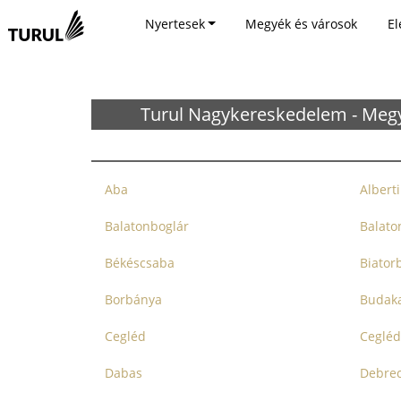
Nyertesek
Megyék és városok
El
Turul Nagykereskedelem - Meg
Aba
Albert
Balatonboglár
Balato
Békéscsaba
Biator
Borbánya
Budaka
Cegléd
Cegléd
Dabas
Debre