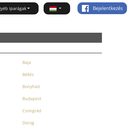
Bejelentkezés
gyéb iparágak
Baja
Békés
Bonyhád
Budapest
Csongrád
Dorog