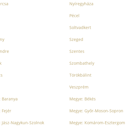
rcsa
Nyíregyháza
Pécel
Soltvadkert
ny
Szeged
endre
Szentes
k
Szombathely
cs
Törökbálint
Veszprém
 Baranya
Megye: Békés
 Fejér
Megye: Győr-Moson-Sopron
 Jász-Nagykun-Szolnok
Megye: Komárom-Esztergom