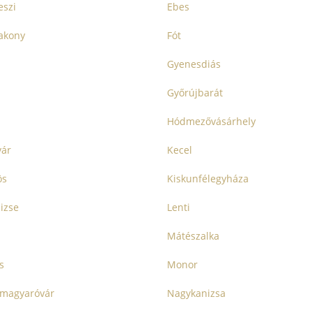
szi
Ebes
akony
Fót
Gyenesdiás
Győrújbarát
n
Hódmezővásárhely
vár
Kecel
ös
Kiskunfélegyháza
izse
Lenti
Mátészalka
s
Monor
magyaróvár
Nagykanizsa