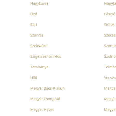
Nagykőrös
Nagyta
Ózd
Pásztó
Sári
Siófok
Szarvas
Szécsé
Szekszárd
Szent
Szigetszentmiklós
Szolno
Tatabánya
Tolmá
Üllő
Vecsés
Megye: Bács-Kiskun
Megye:
Megye: Csongrád
Megye:
Megye: Heves
Megye: