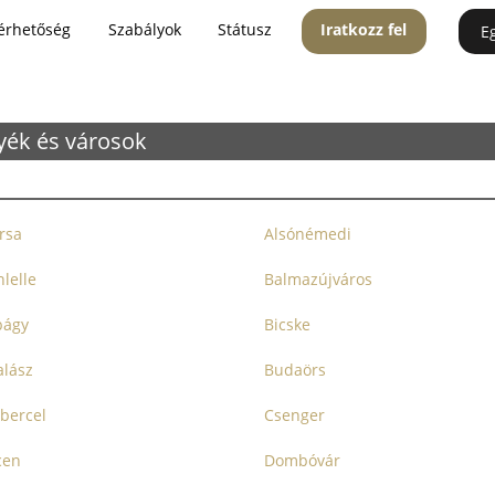
érhetőség
Szabályok
Státusz
Iratkozz fel
E
yék és városok
irsa
Alsónémedi
nlelle
Balmazújváros
bágy
Bicske
lász
Budaörs
bercel
Csenger
cen
Dombóvár