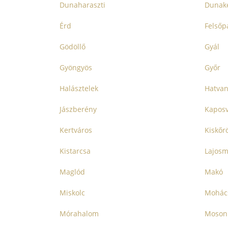
Dunaharaszti
Dunake
Érd
Felsőp
Gödöllő
Gyál
Gyöngyös
Győr
Halásztelek
Hatva
Jászberény
Kapos
Kertváros
Kiskőr
Kistarcsa
Lajosm
Maglód
Makó
Miskolc
Mohác
Mórahalom
Moson