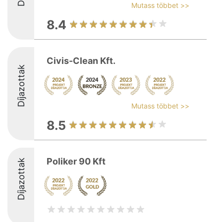
Mutass többet >>
8.4
Civis-Clean Kft.
Díjazottak
Mutass többet >>
8.5
Poliker 90 Kft
Díjazottak