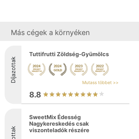
Más cégek a környéken
Tuttifrutti Zöldség-Gyümölcs
Díjazottak
Mutass többet >>
8.8
SweetMix Édesség
Nagykereskedés csak
viszonteladók részére