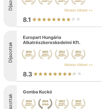
Díjazottak
Mutass többet >>
8.1
Europart Hungária
Alkatrészkereskedelmi Kft.
Díjazottak
Mutass többet >>
8.3
Gomba Kuckó
Díjazottak