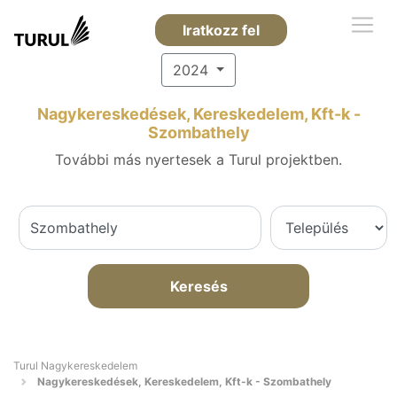
Iratkozz fel
2024
Nagykereskedések, Kereskedelem, Kft-k -
Szombathely
További más nyertesek a Turul projektben.
Keresés
Turul Nagykereskedelem
Nagykereskedések, Kereskedelem, Kft-k - Szombathely