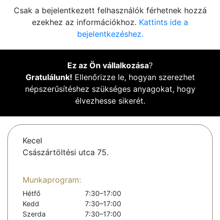
Csak a bejelentkezett felhasználók férhetnek hozzá
ezekhez az információkhoz.
Kattints ide a
bejelentkezéshez.
Ez az Ön vállalkozása
?
Gratulálunk!
Ellenőrizze le, hogyan szerezhet
népszerűsítéshez szükséges anyagokat, hogy
élvezhesse sikerét.
Kecel
Császártöltési utca 75.
Munkaprogram:
Hétfő
7:30–17:00
Kedd
7:30–17:00
Szerda
7:30–17:00