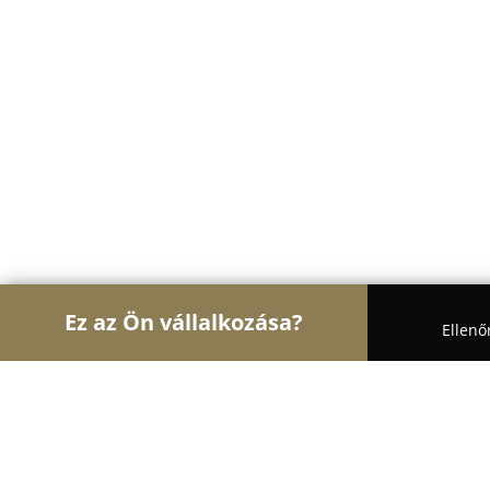
Ez az Ön vállalkozása?
Ellenő
Turul Nagykereskedelem
Nagykereskedések, Ker