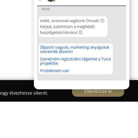
08:35
Helló, örömmel segítünk Önnek! 🙂
Kérjük, kattintson a megfelelő
beszélgetési témára! 🙂
Díjazott vagyok, marketing anyagokat
szeretnék átvenni
Szeretném regisztrálni cégemet a Turul
projektbe
Problémám van
Ellenőrizze le
ogy élvezhesse sikerét.