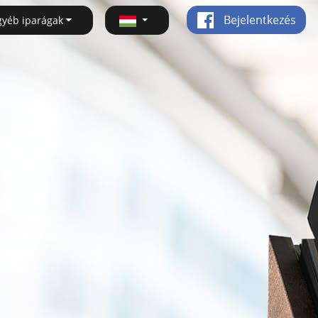
Bejelentkezés
gyéb iparágak