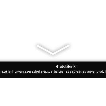
Gratulálunk!
rizze le, hogyan szerezhet népszerűsítéshez szükséges anyagokat, h
eskedelem, Kft-k - Mátészalka
SZALKAFESTÉK KFT