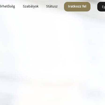
érhetőség
Szabályok
Státusz
Iratkozz fel
E