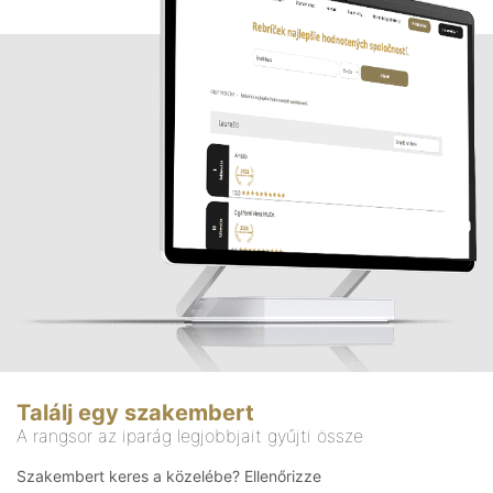
Találj egy szakembert
A rangsor az iparág legjobbjait gyűjti össze
Szakembert keres a közelébe? Ellenőrizze