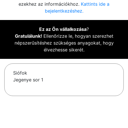
ezekhez az információkhoz.
Kattints ide a
bejelentkezéshez.
Ez az Ön vállalkozása
?
Gratulálunk!
Ellenőrizze le, hogyan szerezhet
népszerűsítéshez szükséges anyagokat, hogy
élvezhesse sikerét.
Siófok
Jegenye sor 1