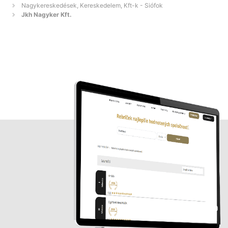
Nagykereskedések, Kereskedelem, Kft-k - Siófok
Jkh Nagyker Kft.