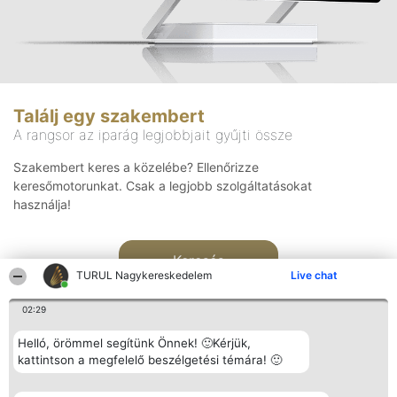
Találj egy szakembert
A rangsor az iparág legjobbjait gyűjti össze
Szakembert keres a közelébe? Ellenőrizze
keresőmotorunkat. Csak a legjobb szolgáltatásokat
használja!
Keresés
TURUL Nagykereskedelem
Live chat
02:29
Helló, örömmel segítünk Önnek! 🙂Kérjük,
kattintson a megfelelő beszélgetési témára! 🙂
Rangsorszervező
Népszavazás
Elérhetőség