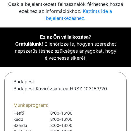
Csak a bejelentkezett felhasználók férhetnek hozzá
ezekhez az információkhoz.
Kattints ide a
bejelentkezéshez.
Ez az Ön vállalkozása
?
Gratulálunk!
Ellenőrizze le, hogyan szerezhet
népszerűsítéshez szükséges anyagokat, hogy
élvezhesse sikerét.
Budapest
Budapest Kövirózsa utca HRSZ 103153/20
Munkaprogram:
Hétfő
8:00–16:00
Kedd
8:00–16:00
Szerda
8:00–16:00