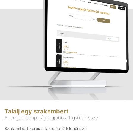
Találj egy szakembert
A rangsor az iparág legjobbjait gyűjti össze
Szakembert keres a közelébe? Ellenőrizze