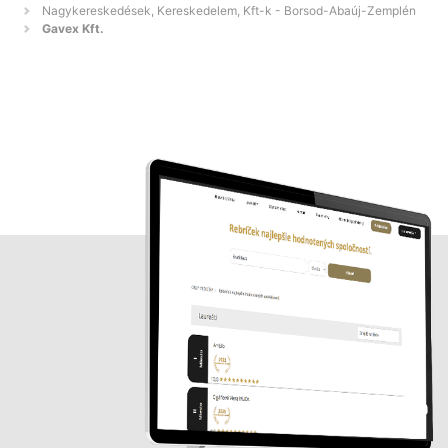
Nagykereskedések, Kereskedelem, Kft-k - Borsod-Abaúj-Zemplén
Gavex Kft.