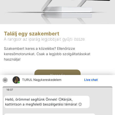
Találj egy szakembert
A rangsor az iparág legjobbjait gyűjti össze
Szakembert keres a közelébe? Ellenőrizze
keresőmotorunkat. Csak a legjobb szolgáltatásokat
használja!
Keresés
TURUL Nagykereskedelem
Live chat
16:07
Helló, örömmel segítünk Önnek! 🙂Kérjük,
kattintson a megfelelő beszélgetési témára! 🙂
Rangsorszervező
Népszavazás
Elérhetőség