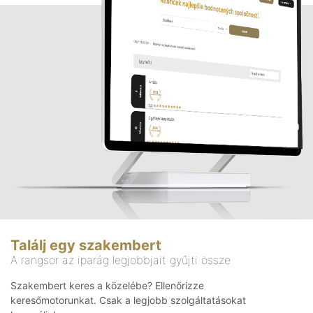
Találj egy szakembert
A rangsor az iparág legjobbjait gyűjti össze
Szakembert keres a közelébe? Ellenőrizze
keresőmotorunkat. Csak a legjobb szolgáltatásokat