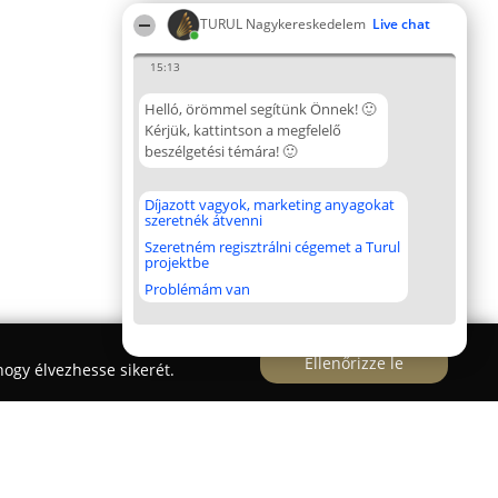
TURUL Nagykereskedelem
Live chat
15:13
Helló, örömmel segítünk Önnek! 🙂
Kérjük, kattintson a megfelelő
beszélgetési témára! 🙂
Díjazott vagyok, marketing anyagokat
szeretnék átvenni
Szeretném regisztrálni cégemet a Turul
projektbe
Problémám van
Ellenőrizze le
ogy élvezhesse sikerét.