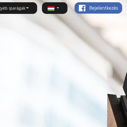
Bejelentkezés
gyéb iparágak