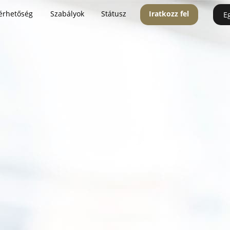
érhetőség
Szabályok
Státusz
Iratkozz fel
E