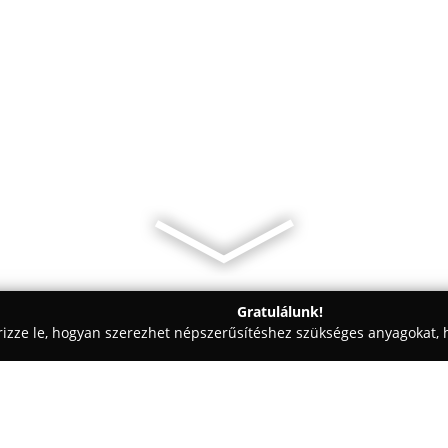
Gratulálunk!
rizze le, hogyan szerezhet népszerűsítéshez szükséges anyagokat, h
eskedelem, Kft-k - Szigetszentmiklós
Dunavirág Centrum