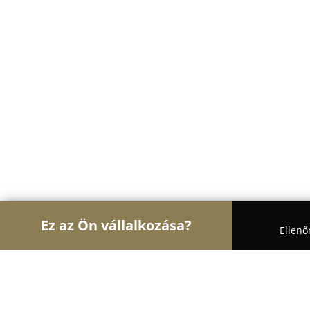
Ez az Ön vállalkozása?
Ellenő
Turul Nagykereskedelem
Nagykereskedések, Ker