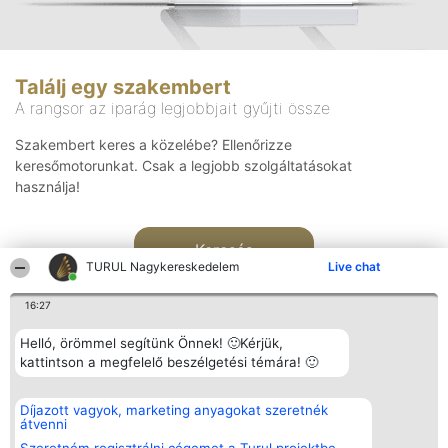
Találj egy szakembert
A rangsor az iparág legjobbjait gyűjti össze
Szakembert keres a közelébe? Ellenőrizze
keresőmotorunkat. Csak a legjobb szolgáltatásokat
használja!
Keresés
TURUL Nagykereskedelem
Live chat
16:27
Helló, örömmel segítünk Önnek! 🙂Kérjük,
kattintson a megfelelő beszélgetési témára! 🙂
Rangsorszervező
Népszavazás
Elérhetőség
Díjazott vagyok, marketing anyagokat szeretnék
SC Beautiful Company S.R.L.
Nyertesek
Elérhetőség
átvenni
Bulevardul Aleea Timișul De
Az összes
Sus Nr. 2, Bl. A30, Sc. A, Et.
díjazottak