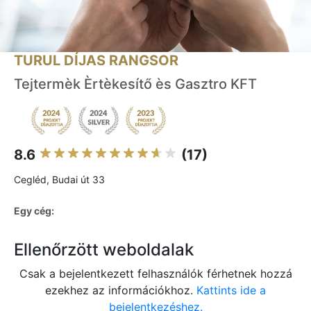
TURUL DÍJAS RANGSOR
Tejtermèk Èrtèkesítő ès Gasztro KFT
8.6
(17)
Cegléd, Budai út 33
Egy cég:
Ellenőrzött weboldalak
Csak a bejelentkezett felhasználók férhetnek hozzá
ezekhez az információkhoz.
Kattints ide a
bejelentkezéshez.