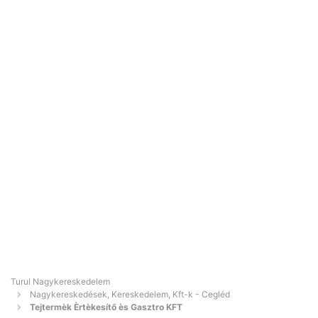
Turul Nagykereskedelem
Nagykereskedések, Kereskedelem, Kft-k - Cegléd
Tejtermèk Èrtèkesítő ès Gasztro KFT