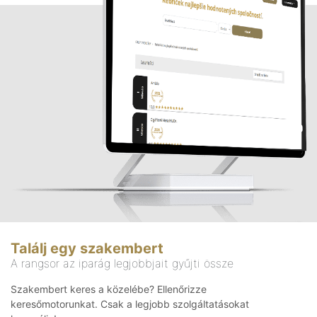
Találj egy szakembert
A rangsor az iparág legjobbjait gyűjti össze
Szakembert keres a közelébe? Ellenőrizze
keresőmotorunkat. Csak a legjobb szolgáltatásokat