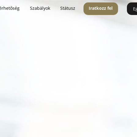
érhetőség
Szabályok
Státusz
Iratkozz fel
E