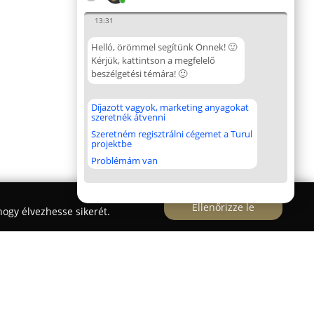
13:31
Helló, örömmel segítünk Önnek! 🙂
Kérjük, kattintson a megfelelő
beszélgetési témára! 🙂
Díjazott vagyok, marketing anyagokat
szeretnék átvenni
Szeretném regisztrálni cégemet a Turul
projektbe
Problémám van
Ellenőrizze le
ogy élvezhesse sikerét.