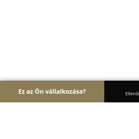
Ez az Ön vállalkozása?
Ellenő
Turul Nagykereskedelem
Nagykereskedések, Ke