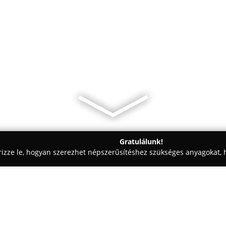
Gratulálunk!
rizze le, hogyan szerezhet népszerűsítéshez szükséges anyagokat, h
reskedelem, Kft-k - Gyomaendrőd
Rostélyos Húsbolt Kft.