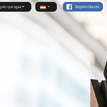
Bejelentkezés
gyéb iparágak