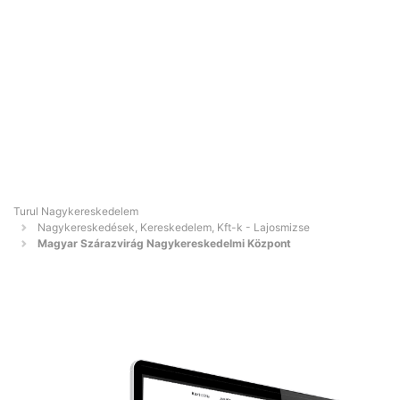
Turul Nagykereskedelem
Nagykereskedések, Kereskedelem, Kft-k - Lajosmizse
Magyar Szárazvirág Nagykereskedelmi Központ