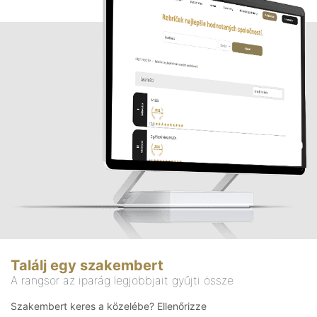
Találj egy szakembert
A rangsor az iparág legjobbjait gyűjti össze
Szakembert keres a közelébe? Ellenőrizze