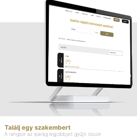
Találj egy szakembert
A rangsor az iparág legjobbjait gyűjti össze