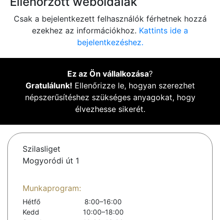
Ellenőrzött weboldalak
Csak a bejelentkezett felhasználók férhetnek hozzá
ezekhez az információkhoz.
Kattints ide a
bejelentkezéshez.
Ez az Ön vállalkozása
?
Gratulálunk!
Ellenőrizze le, hogyan szerezhet
népszerűsítéshez szükséges anyagokat, hogy
élvezhesse sikerét.
Szilasliget
Mogyoródi út 1
Munkaprogram:
Hétfő
8:00–16:00
Kedd
10:00–18:00