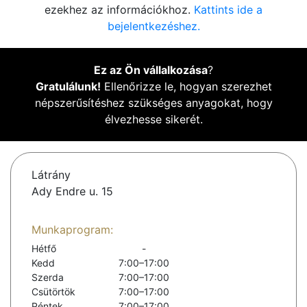
ezekhez az információkhoz.
Kattints ide a
bejelentkezéshez.
Ez az Ön vállalkozása
?
Gratulálunk!
Ellenőrizze le, hogyan szerezhet
népszerűsítéshez szükséges anyagokat, hogy
élvezhesse sikerét.
Látrány
Ady Endre u. 15
Munkaprogram:
Hétfő
-
Kedd
7:00–17:00
Szerda
7:00–17:00
Csütörtök
7:00–17:00
Péntek
7:00–17:00