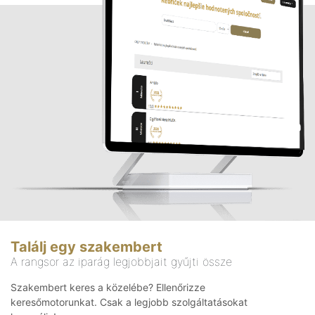
Találj egy szakembert
A rangsor az iparág legjobbjait gyűjti össze
Szakembert keres a közelébe? Ellenőrizze
keresőmotorunkat. Csak a legjobb szolgáltatásokat