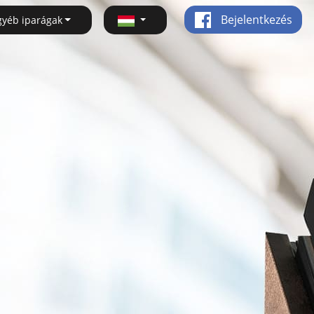
Bejelentkezés
gyéb iparágak