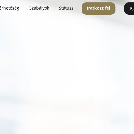
érhetőség
Szabályok
Státusz
Iratkozz fel
E