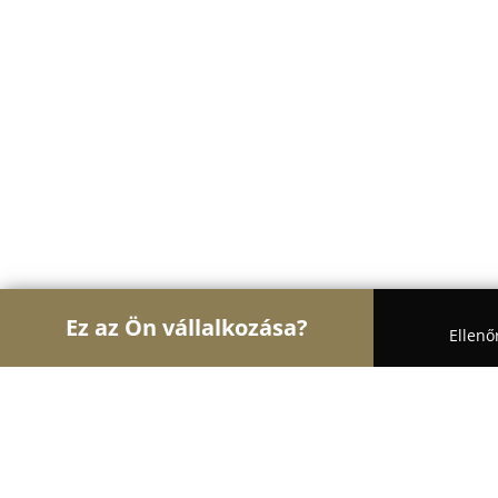
Ez az Ön vállalkozása?
Ellenő
Turul Nagykereskedelem
Nagykereskedések, Ker