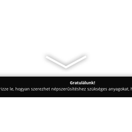
Gratulálunk!
rizze le, hogyan szerezhet népszerűsítéshez szükséges anyagokat, h
eskedelem, Kft-k - Halásztelek
Delton-Pipe Kft