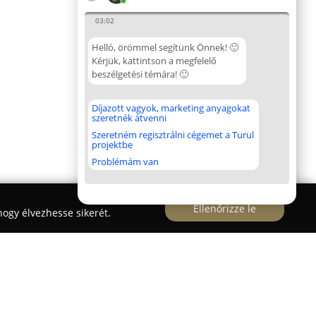
03:02
Helló, örömmel segítünk Önnek! 🙂
Kérjük, kattintson a megfelelő
beszélgetési témára! 🙂
Díjazott vagyok, marketing anyagokat
szeretnék átvenni
Szeretném regisztrálni cégemet a Turul
projektbe
Problémám van
Ellenőrizze le
ogy élvezhesse sikerét.