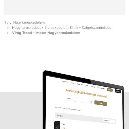
Turul Nagykereskedelem
Nagykereskedések, Kereskedelem, Kft-k - Szigetszentmiklós
Virág Trend - Import Nagykereskedelem