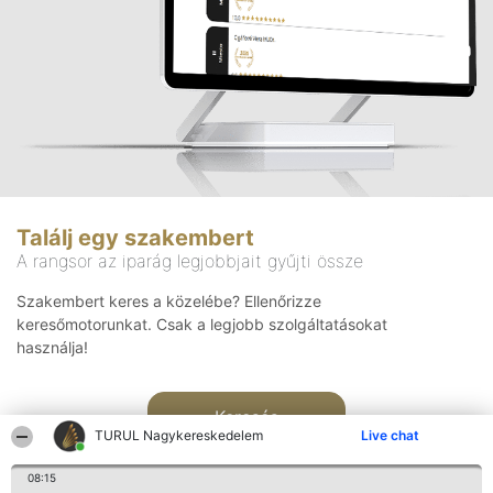
Találj egy szakembert
A rangsor az iparág legjobbjait gyűjti össze
Szakembert keres a közelébe? Ellenőrizze
keresőmotorunkat. Csak a legjobb szolgáltatásokat
használja!
Keresés
TURUL Nagykereskedelem
Live chat
08:15