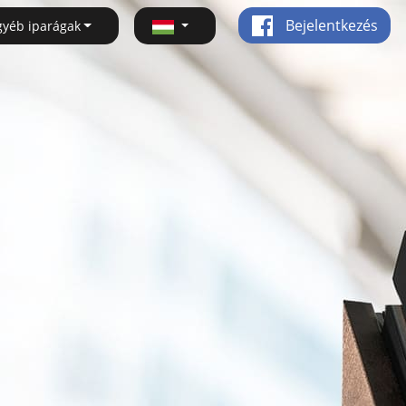
Bejelentkezés
gyéb iparágak