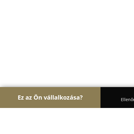
Ez az Ön vállalkozása?
Ellenő
Turul Nagykereskedelem
Nagykereskedések, Ker