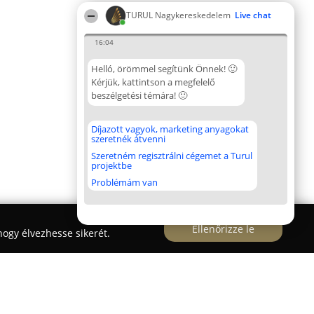
TURUL Nagykereskedelem
Live chat
16:04
Helló, örömmel segítünk Önnek! 🙂
Kérjük, kattintson a megfelelő
beszélgetési témára! 🙂
Díjazott vagyok, marketing anyagokat
szeretnék átvenni
Szeretném regisztrálni cégemet a Turul
projektbe
Problémám van
Ellenőrizze le
ogy élvezhesse sikerét.