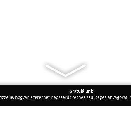
Gratulálunk!
rizze le, hogyan szerezhet népszerűsítéshez szükséges anyagokat, h
eskedelem, Kft-k - Budapest
Szuperszij Kft