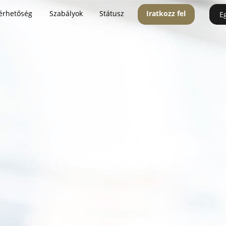
érhetőség
Szabályok
Státusz
Iratkozz fel
E