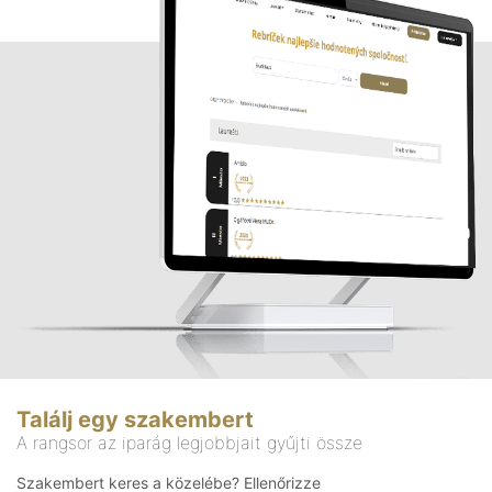
Találj egy szakembert
A rangsor az iparág legjobbjait gyűjti össze
Szakembert keres a közelébe? Ellenőrizze