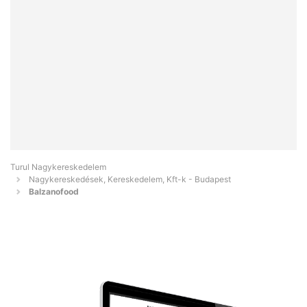
Turul Nagykereskedelem
Nagykereskedések, Kereskedelem, Kft-k - Budapest
Balzanofood