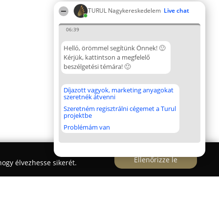
TURUL Nagykereskedelem
Live chat
06:39
Helló, örömmel segítünk Önnek! 🙂
Kérjük, kattintson a megfelelő
beszélgetési témára! 🙂
Díjazott vagyok, marketing anyagokat
szeretnék átvenni
Szeretném regisztrálni cégemet a Turul
projektbe
Problémám van
Ellenőrizze le
ogy élvezhesse sikerét.