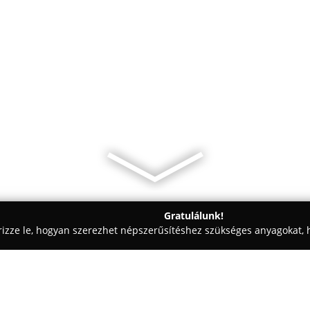
Gratulálunk!
rizze le, hogyan szerezhet népszerűsítéshez szükséges anyagokat, h
eskedelem, Kft-k - Szigetszentmiklós
Backaldrin Hungária