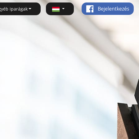
Bejelentkezés
gyéb iparágak