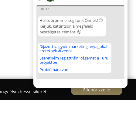
01:17
Helló, örömmel segítünk Önnek! 🙂
Kérjük, kattintson a megfelelő
beszélgetési témára! 🙂
Díjazott vagyok, marketing anyagokat
szeretnék átvenni
Szeretném regisztrálni cégemet a Turul
projektbe
Problémám van
Ellenőrizze le
ogy élvezhesse sikerét.