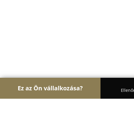
Ez az Ön vállalkozása?
Ellenő
Turul Nagykereskedelem
Nagykereskedések, Ker