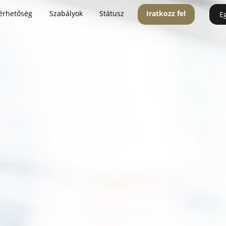
érhetőség
Szabályok
Státusz
Iratkozz fel
E