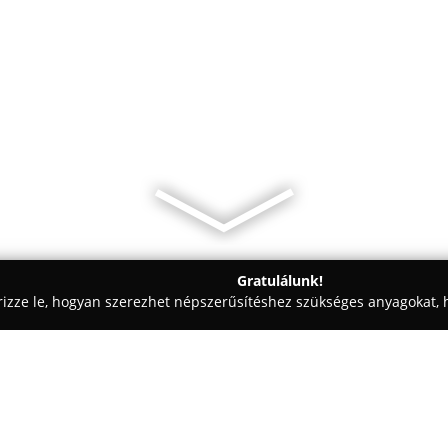
Gratulálunk!
rizze le, hogyan szerezhet népszerűsítéshez szükséges anyagokat, h
eskedelem, Kft-k - Szigethalom
Primatec System Kft