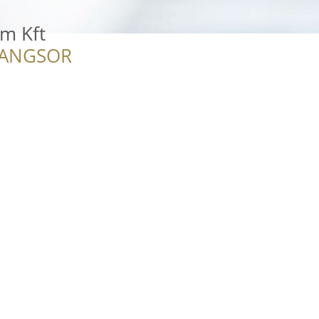
m Kft
RANGSOR