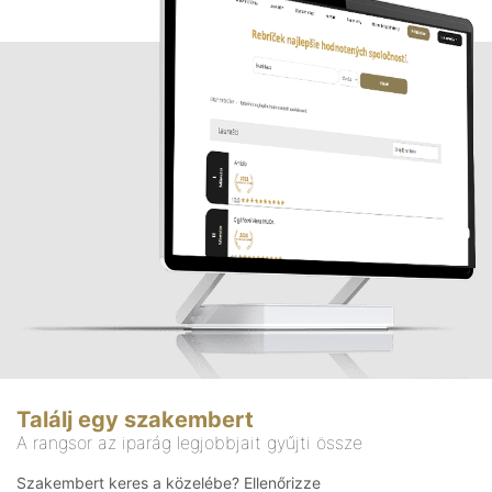
Találj egy szakembert
A rangsor az iparág legjobbjait gyűjti össze
Szakembert keres a közelébe? Ellenőrizze