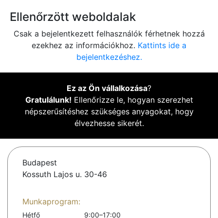
Ellenőrzött weboldalak
Csak a bejelentkezett felhasználók férhetnek hozzá
ezekhez az információkhoz.
Kattints ide a
bejelentkezéshez.
Ez az Ön vállalkozása
?
Gratulálunk!
Ellenőrizze le, hogyan szerezhet
népszerűsítéshez szükséges anyagokat, hogy
élvezhesse sikerét.
Budapest
Kossuth Lajos u. 30-46
Munkaprogram:
Hétfő
9:00–17:00