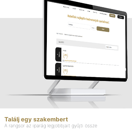
Találj egy szakembert
A rangsor az iparág legjobbjait gyűjti össze