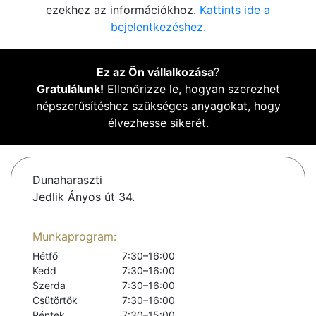
ezekhez az információkhoz.
Kattints ide a
bejelentkezéshez.
Ez az Ön vállalkozása
?
Gratulálunk!
Ellenőrizze le, hogyan szerezhet
népszerűsítéshez szükséges anyagokat, hogy
élvezhesse sikerét.
Dunaharaszti
Jedlik Ányos út 34.
Munkaprogram:
Hétfő
7:30–16:00
Kedd
7:30–16:00
Szerda
7:30–16:00
Csütörtök
7:30–16:00
Péntek
7:30–15:00