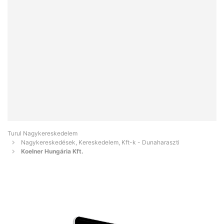
Turul Nagykereskedelem
Nagykereskedések, Kereskedelem, Kft-k - Dunaharaszti
Koelner Hungária Kft.