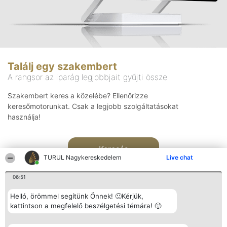
Találj egy szakembert
A rangsor az iparág legjobbjait gyűjti össze
Szakembert keres a közelébe? Ellenőrizze
keresőmotorunkat. Csak a legjobb szolgáltatásokat
használja!
Keresés
TURUL Nagykereskedelem
Live chat
06:51
Helló, örömmel segítünk Önnek! 🙂Kérjük,
kattintson a megfelelő beszélgetési témára! 🙂
Rangsorszervező
Népszavazás
Elérhetőség