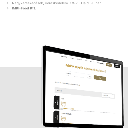
Nagykereskedések, Kereskedelem, Kft-k - Hajdú-Bihar
IMKI-Food Kft.