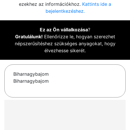
ezekhez az információkhoz.
Kattints ide a
bejelentkezéshez.
Ez az Ön vállalkozása
?
Gratulálunk!
Ellenőrizze le, hogyan szerezhet
népszerűsítéshez szükséges anyagokat, hogy
élvezhesse sikerét.
Biharnagybajom
Biharnagybajom