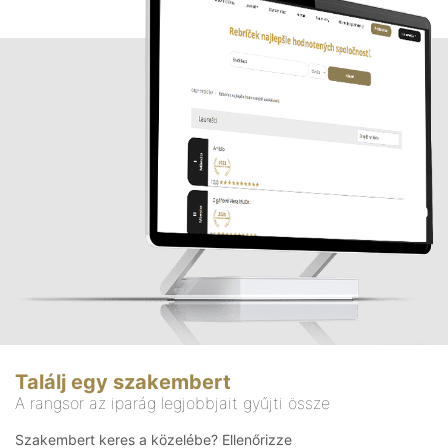
Találj egy szakembert
A rangsor az iparág legjobbjait gyűjti össze
Szakembert keres a közelébe? Ellenőrizze