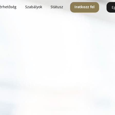
érhetőség
Szabályok
Státusz
Iratkozz fel
E