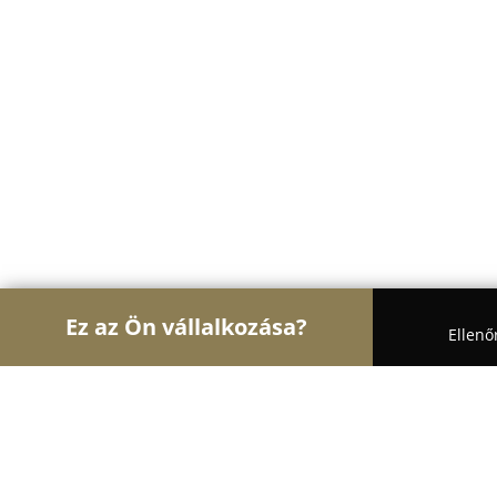
Ez az Ön vállalkozása?
Ellenő
Turul Nagykereskedelem
Nagykereskedések, Ker