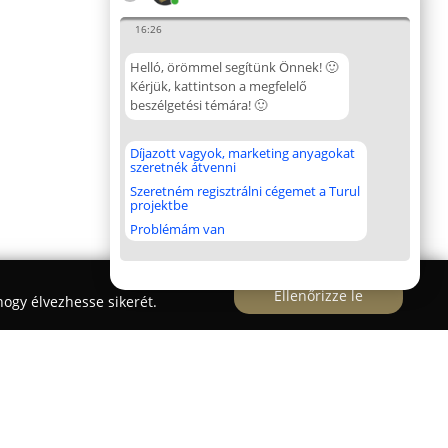
16:26
Helló, örömmel segítünk Önnek! 🙂
Kérjük, kattintson a megfelelő
beszélgetési témára! 🙂
Díjazott vagyok, marketing anyagokat
szeretnék átvenni
Szeretném regisztrálni cégemet a Turul
projektbe
Problémám van
Ellenőrizze le
ogy élvezhesse sikerét.