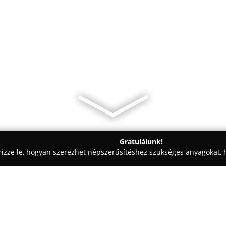
Gratulálunk!
rizze le, hogyan szerezhet népszerűsítéshez szükséges anyagokat, h
eskedelem, Kft-k - Budapest
Hoppline Kft. Központi Iroda