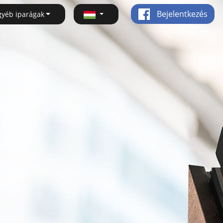
Bejelentkezés
gyéb iparágak