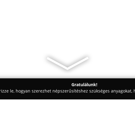
Gratulálunk!
rizze le, hogyan szerezhet népszerűsítéshez szükséges anyagokat, h
eskedelem, Kft-k - Veszprém
Greenman Kft.