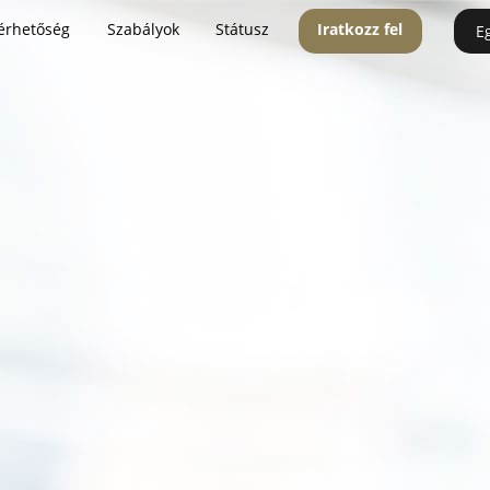
érhetőség
Szabályok
Státusz
Iratkozz fel
E