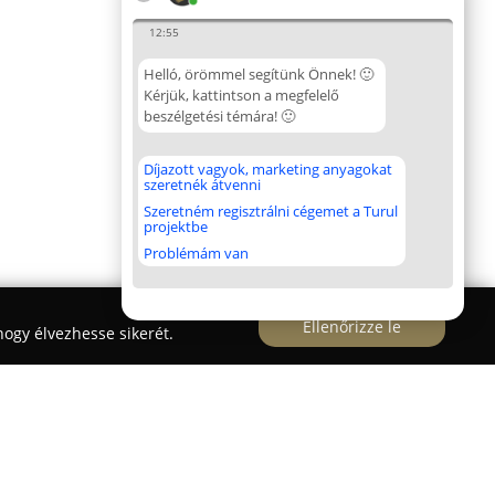
12:55
Helló, örömmel segítünk Önnek! 🙂
Kérjük, kattintson a megfelelő
beszélgetési témára! 🙂
Díjazott vagyok, marketing anyagokat
szeretnék átvenni
Szeretném regisztrálni cégemet a Turul
projektbe
Problémám van
Ellenőrizze le
ogy élvezhesse sikerét.