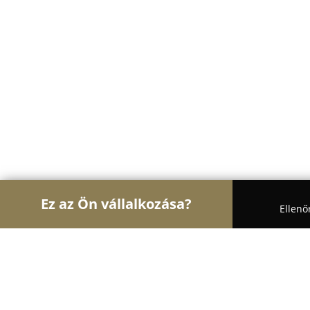
Ez az Ön vállalkozása?
Ellenő
Turul Nagykereskedelem
Nagykereskedések, Ker