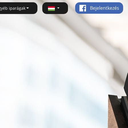
Bejelentkezés
gyéb iparágak