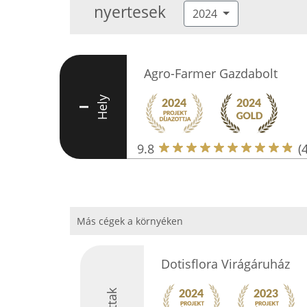
nyertesek
2024
Agro-Farmer Gazdabolt
Hely
I
9.8
(
Más cégek a környéken
Dotisflora Virágáruház