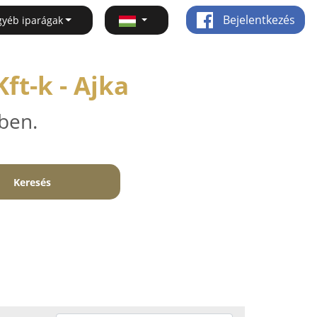
Bejelentkezés
gyéb iparágak
t-k - Ajka
ben.
Keresés