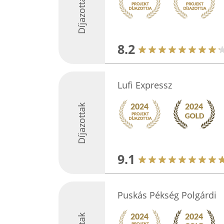
Díjazottak
8.2
Lufi Expressz
Díjazottak
9.1
Puskás Pékség Polgárdi