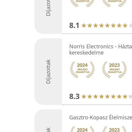
Díjazottak
8.1
Norris Electronics - Házt
kereskedelme
Díjazottak
8.3
Gasztro-Kopasz Élelmisz