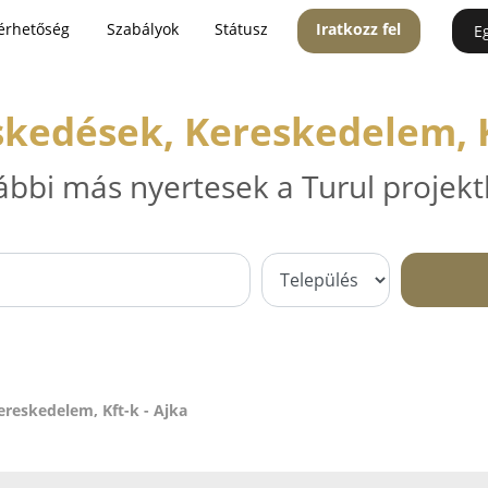
érhetőség
Szabályok
Státusz
Iratkozz fel
E
kedések, Kereskedelem, Kf
ábbi más nyertesek a Turul projekt
reskedelem, Kft-k - Ajka