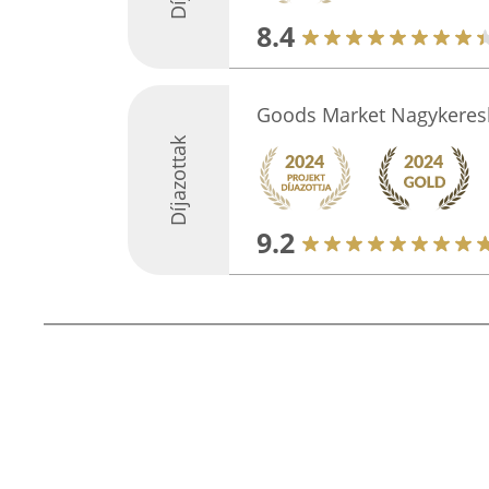
8.4
Goods Market Nagykeres
Díjazottak
9.2