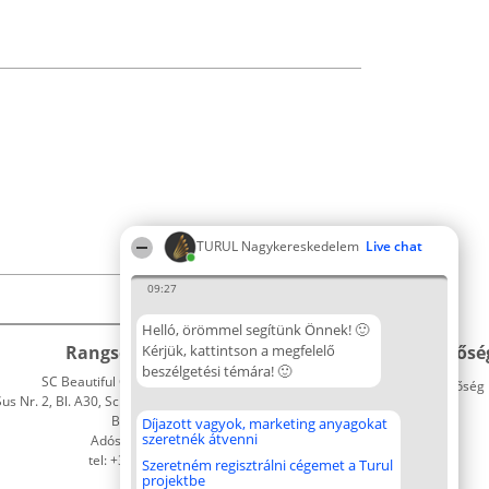
TURUL Nagykereskedelem
Live chat
09:27
Helló, örömmel segítünk Önnek! 🙂
Rangsorszervező
Kérjük, kattintson a megfelelő
Népszavazás
Elérhetősé
beszélgetési témára! 🙂
SC Beautiful Company S.R.L.
Nyertesek
Elérhetőség
 Nr. 2, Bl. A30, Sc. A, Et. 4, Ap. 13
Az összes
Bukarest 53-238
díjazottak
Díjazott vagyok, marketing anyagokat
szeretnék átvenni
Adószám 36737675
listája
tel: +363 033 425 71
Szabályok
Szeretném regisztrálni cégemet a Turul
projektbe
Státusz