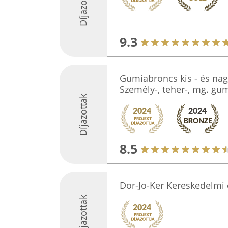
Díjazottak
9.3
Gumiabroncs kis - és nag
Személy-, teher-, mg. g
Díjazottak
8.5
Dor-Jo-Ker Kereskedelmi é
Díjazottak