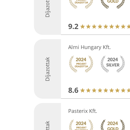
Díjazottak
9.2
Almi Hungary Kft.
Díjazottak
8.6
Pasterix Kft.